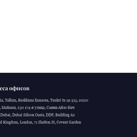
еса офисов
ia, Tallinn, Kesklinna linnaosa, Tuukri tn 19-315, 10120
 Майами, 230 174-я улица, Санни-Айлс-Бич
Dubai, Dubai Silicon Oasis, DDP, Building A2
d Kingdom, London, 71 Shelton St, Covent Garden