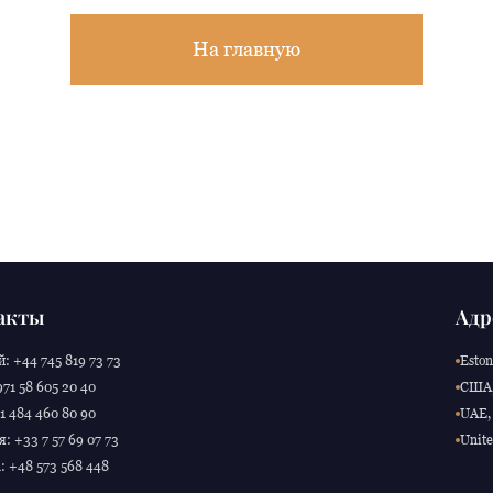
На главную
акты
Адр
: +44 745 819 73 73
Eston
71 58 605 20 40
США,
 484 460 80 90
UAE, 
: +33 7 57 69 07 73
Unite
 +48 573 568 448