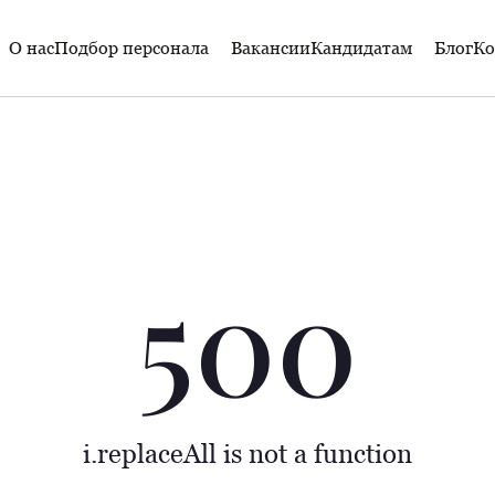
О нас
Подбор персонала
Вакансии
Кандидатам
Блог
Ко
500
i.replaceAll is not a function