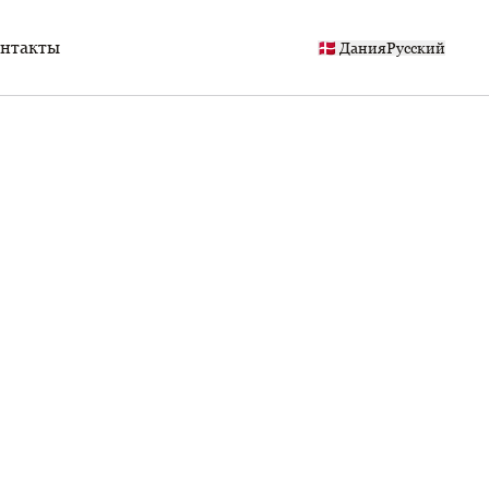
нтакты
🇩🇰 Дания
Русский