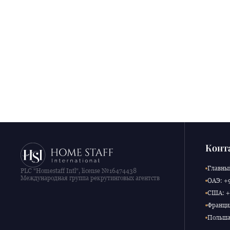
Конт
Главный
PLC "Homestaff Intl", license №16474438
Международная группа рекрутинговых агентств
ОАЭ: +9
США: +1
Франция
Польша: