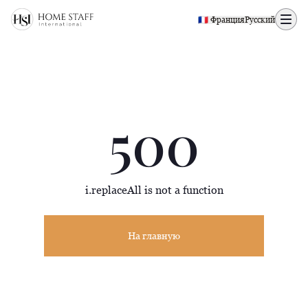
500 page
🇫🇷 Франция
Русский
500
i.replaceAll is not a function
На главную