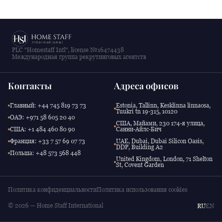
PLC "Homestaff Intl", license №16474438
Международная группа рекрутинговых агентств
Контакты
Адреса офисов
Главный: +44 745 819 73 73
Estonia, Tallinn, Kesklinna linnaosa,
Tuukri tn 19-315, 10120
ОАЭ: +971 58 605 20 40
США, Майами, 230 174-я улица,
США: +1 484 460 80 90
Санни-Айлс-Бич
Франция: +33 7 57 69 07 73
UAE, Dubai, Dubai Silicon Oasis,
DDP, Building A2
Польша: +48 573 568 448
United Kingdom, London, 71 Shelton
St, Covent Garden
Политика конфиденциальности
Политика использования cookies
© 2026 — Home Staff International
RU
EN