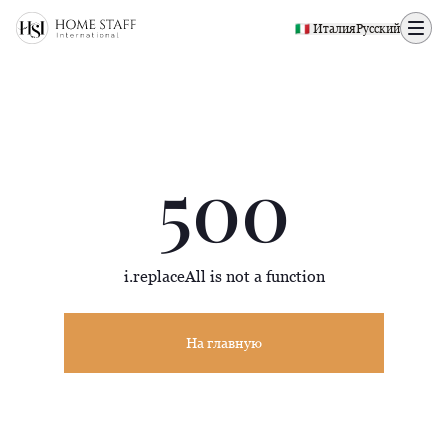
500 page
🇮🇹 Италия
Русский
500
i.replaceAll is not a function
На главную