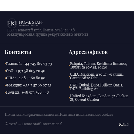
PLC "Homestaff Intl", license №16474438
Международная группа рекрутинговых агентств
Контакты
Адреса офисов
Главный: +44 745 819 73 73
Estonia, Tallinn, Kesklinna linnaosa,
Tuukri tn 19-315, 10120
ОАЭ: +971 58 605 20 40
США, Майами, 230 174-я улица,
США: +1 484 460 80 90
Санни-Айлс-Бич
Франция: +33 7 57 69 07 73
UAE, Dubai, Dubai Silicon Oasis,
DDP, Building A2
Польша: +48 573 568 448
United Kingdom, London, 71 Shelton
St, Covent Garden
Политика конфиденциальности
Политика использования cookies
© 2026 — Home Staff International
RU
EN