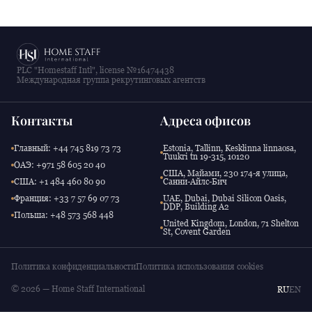
PLC "Homestaff Intl", license №16474438
Международная группа рекрутинговых агентств
Контакты
Адреса офисов
Главный: +44 745 819 73 73
Estonia, Tallinn, Kesklinna linnaosa,
Tuukri tn 19-315, 10120
ОАЭ: +971 58 605 20 40
США, Майами, 230 174-я улица,
США: +1 484 460 80 90
Санни-Айлс-Бич
Франция: +33 7 57 69 07 73
UAE, Dubai, Dubai Silicon Oasis,
DDP, Building A2
Польша: +48 573 568 448
United Kingdom, London, 71 Shelton
St, Covent Garden
Политика конфиденциальности
Политика использования cookies
© 2026 — Home Staff International
RU
EN