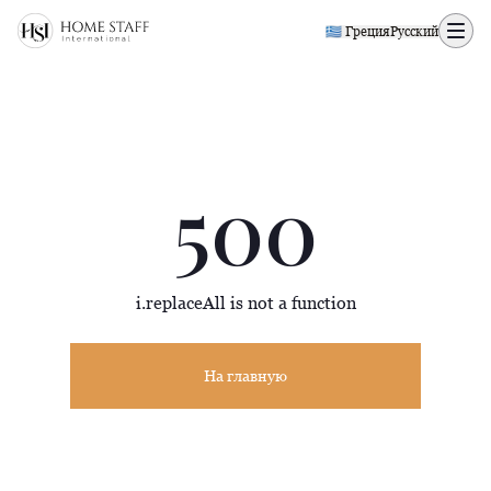
500 page
🇬🇷 Греция
Русский
500
i.replaceAll is not a function
На главную