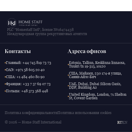
PLC "Homestaff Intl", license №16474438
Международная группа рекрутинговых агентств
Контакты
Адреса офисов
Главный: +44 745 819 73 73
Estonia, Tallinn, Kesklinna linnaosa,
Tuukri tn 19-315, 10120
ОАЭ: +971 58 605 20 40
США, Майами, 230 174-я улица,
США: +1 484 460 80 90
Санни-Айлс-Бич
Франция: +33 7 57 69 07 73
UAE, Dubai, Dubai Silicon Oasis,
DDP, Building A2
Польша: +48 573 568 448
United Kingdom, London, 71 Shelton
St, Covent Garden
Политика конфиденциальности
Политика использования cookies
© 2026 — Home Staff International
RU
EN