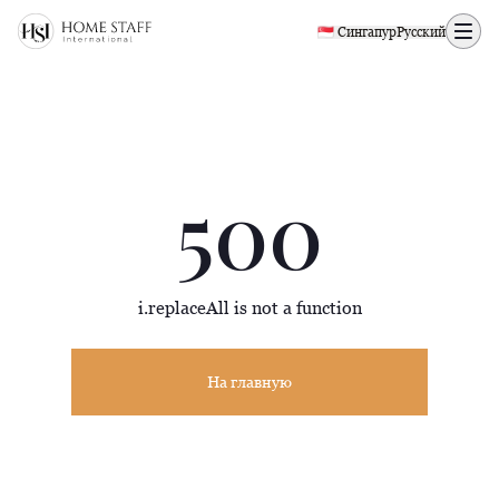
500 page
🇸🇬 Сингапур
Русский
500
i.replaceAll is not a function
На главную