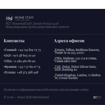
PLC "Homestaff Intl", license №16474438
Международная группа рекрутинговых агентств
Контакты
Адреса офисов
Главный: +44 745 819 73 73
Estonia, Tallinn, Kesklinna linnaosa,
Tuukri tn 19-315, 10120
ОАЭ: +971 58 605 20 40
США, Майами, 230 174-я улица,
США: +1 484 460 80 90
Санни-Айлс-Бич
Франция: +33 7 57 69 07 73
UAE, Dubai, Dubai Silicon Oasis,
DDP, Building A2
Польша: +48 573 568 448
United Kingdom, London, 71 Shelton
St, Covent Garden
Политика конфиденциальности
Политика использования cookies
© 2026 — Home Staff International
RU
EN