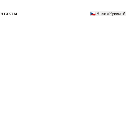
нтакты
🇨🇿 Чехия
Русский