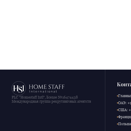
Конт
Главный
PLC "Homestaff Intl", license №16474438
Международная группа рекрутинговых агентств
ОАЭ: +9
США: +1
Франция
Польша: