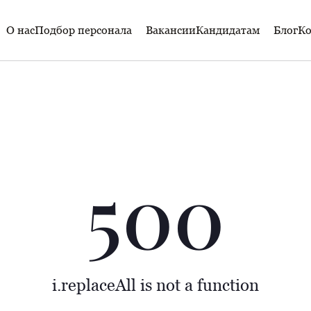
О нас
Подбор персонала
Вакансии
Кандидатам
Блог
Ко
500
i.replaceAll is not a function