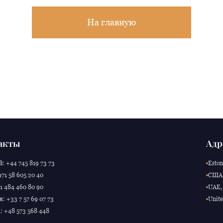
На главную
акты
Адр
: +44 745 819 73 73
Eston
71 58 605 20 40
США,
 484 460 80 90
UAE, 
: +33 7 57 69 07 73
Unite
 +48 573 568 448