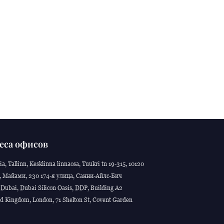
еса офисов
ia, Tallinn, Kesklinna linnaosa, Tuukri tn 19-315, 10120
 Майами, 230 174-я улица, Санни-Айлс-Бич
Dubai, Dubai Silicon Oasis, DDP, Building A2
d Kingdom, London, 71 Shelton St, Covent Garden