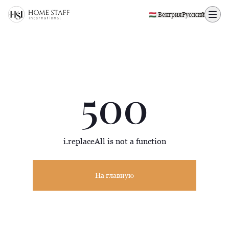
500 page
🇭🇺 Венгрия
Русский
500
i.replaceAll is not a function
На главную