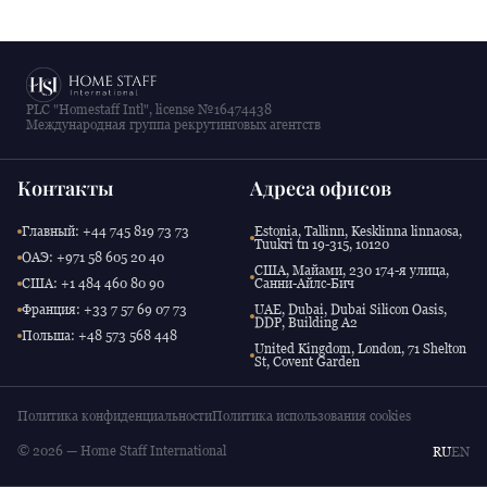
PLC "Homestaff Intl", license №16474438
Международная группа рекрутинговых агентств
Контакты
Адреса офисов
Главный: +44 745 819 73 73
Estonia, Tallinn, Kesklinna linnaosa,
Tuukri tn 19-315, 10120
ОАЭ: +971 58 605 20 40
США, Майами, 230 174-я улица,
США: +1 484 460 80 90
Санни-Айлс-Бич
Франция: +33 7 57 69 07 73
UAE, Dubai, Dubai Silicon Oasis,
DDP, Building A2
Польша: +48 573 568 448
United Kingdom, London, 71 Shelton
St, Covent Garden
Политика конфиденциальности
Политика использования cookies
© 2026 — Home Staff International
RU
EN