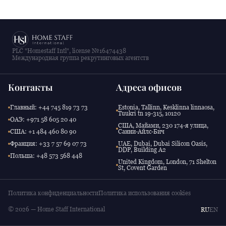
PLC "Homestaff Intl", license №16474438
Международная группа рекрутинговых агентств
Контакты
Адреса офисов
Главный: +44 745 819 73 73
Estonia, Tallinn, Kesklinna linnaosa,
Tuukri tn 19-315, 10120
ОАЭ: +971 58 605 20 40
США, Майами, 230 174-я улица,
США: +1 484 460 80 90
Санни-Айлс-Бич
Франция: +33 7 57 69 07 73
UAE, Dubai, Dubai Silicon Oasis,
DDP, Building A2
Польша: +48 573 568 448
United Kingdom, London, 71 Shelton
St, Covent Garden
Политика конфиденциальности
Политика использования cookies
© 2026 — Home Staff International
RU
EN