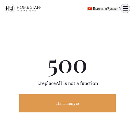
500 page
🇻🇳 Вьетнам
Русский
500
i.replaceAll is not a function
На главную