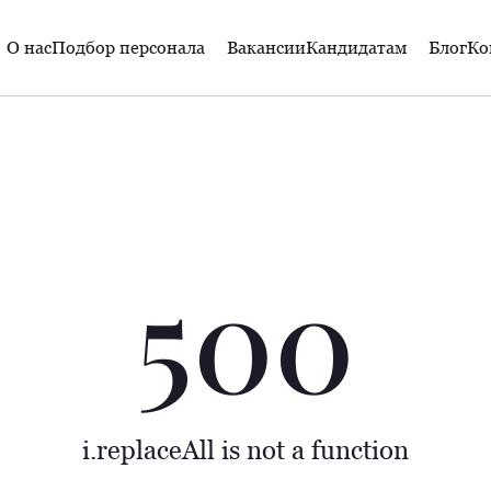
О нас
Подбор персонала
Вакансии
Кандидатам
Блог
Ко
500
i.replaceAll is not a function