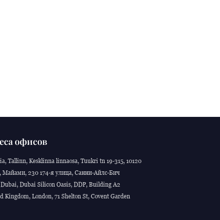
еса офисов
ia, Tallinn, Kesklinna linnaosa, Tuukri tn 19-315, 10120
 Майами, 230 174-я улица, Санни-Айлс-Бич
Dubai, Dubai Silicon Oasis, DDP, Building A2
d Kingdom, London, 71 Shelton St, Covent Garden