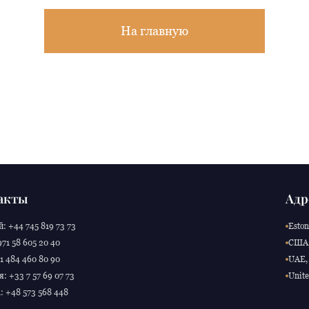
На главную
акты
Адр
: +44 745 819 73 73
Eston
71 58 605 20 40
США,
 484 460 80 90
UAE, 
: +33 7 57 69 07 73
Unite
 +48 573 568 448