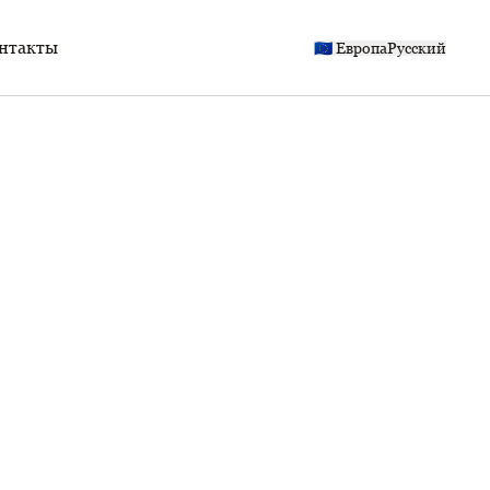
нтакты
🇪🇺​​ Европа
Русский