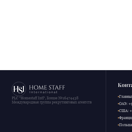
Конт
Главный
PLC "Homestaff Intl", license №16474438
Международная группа рекрутинговых агентств
ОАЭ: +9
США: +1
Франция
Польша: