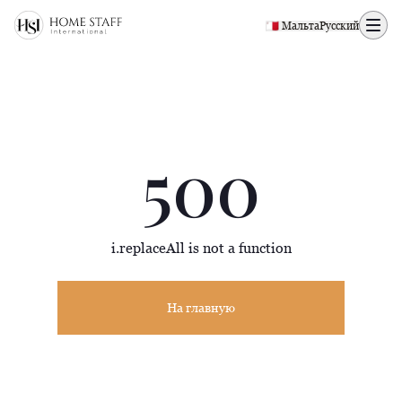
500 page
🇲🇹 Мальта
Русский
500
i.replaceAll is not a function
На главную