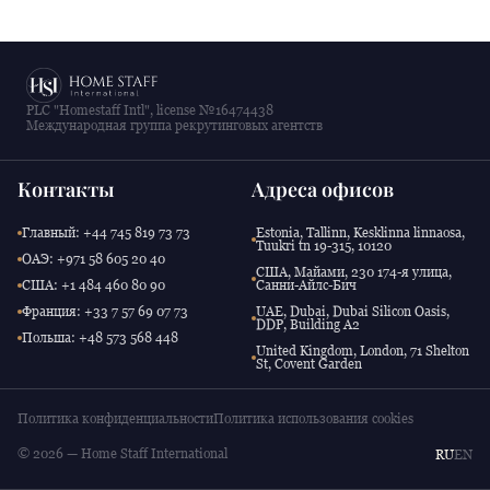
PLC "Homestaff Intl", license №16474438
Международная группа рекрутинговых агентств
Контакты
Адреса офисов
Главный: +44 745 819 73 73
Estonia, Tallinn, Kesklinna linnaosa,
Tuukri tn 19-315, 10120
ОАЭ: +971 58 605 20 40
США, Майами, 230 174-я улица,
США: +1 484 460 80 90
Санни-Айлс-Бич
Франция: +33 7 57 69 07 73
UAE, Dubai, Dubai Silicon Oasis,
DDP, Building A2
Польша: +48 573 568 448
United Kingdom, London, 71 Shelton
St, Covent Garden
Политика конфиденциальности
Политика использования cookies
© 2026 — Home Staff International
RU
EN