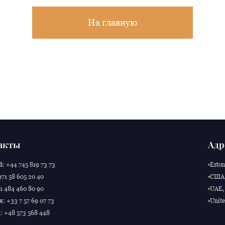
На главную
акты
Адр
: +44 745 819 73 73
Eston
71 58 605 20 40
США,
 484 460 80 90
UAE, 
: +33 7 57 69 07 73
Unite
 +48 573 568 448