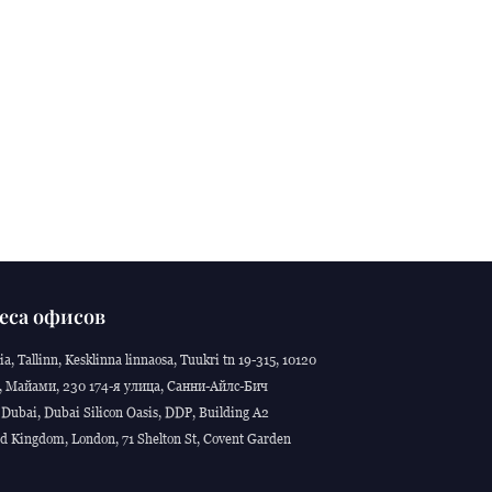
еса офисов
ia, Tallinn, Kesklinna linnaosa, Tuukri tn 19-315, 10120
 Майами, 230 174-я улица, Санни-Айлс-Бич
Dubai, Dubai Silicon Oasis, DDP, Building A2
d Kingdom, London, 71 Shelton St, Covent Garden