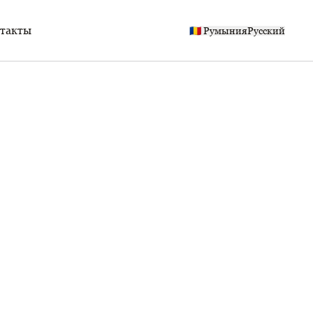
такты
🇷🇴 Румыния
Русский