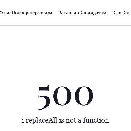
О нас
Подбор персонала
Вакансии
Кандидатам
Блог
Кон
500
i.replaceAll is not a function