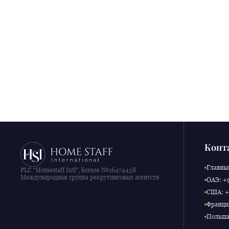
Конт
Главный
PLC "Homestaff Intl", license №16474438
Международная группа рекрутинговых агентств
ОАЭ: +9
США: +1
Франция
Польша: