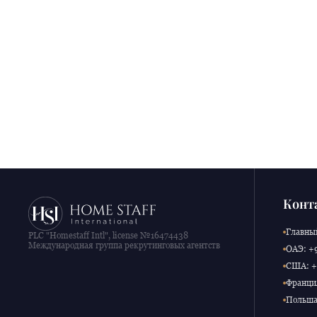
Конт
Главный
PLC "Homestaff Intl", license №16474438
Международная группа рекрутинговых агентств
ОАЭ: +9
США: +1
Франция
Польша: