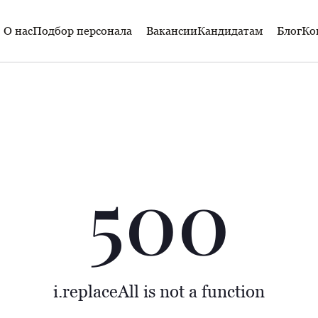
О нас
Подбор персонала
Вакансии
Кандидатам
Блог
Ко
500
i.replaceAll is not a function