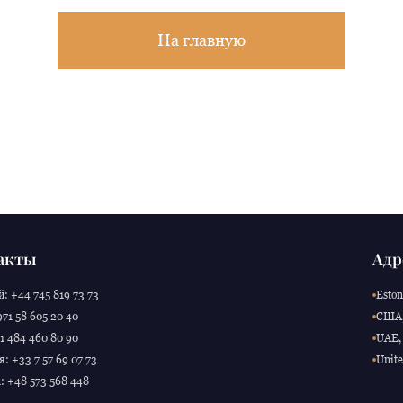
На главную
акты
Адр
: +44 745 819 73 73
Eston
71 58 605 20 40
США,
 484 460 80 90
UAE, 
: +33 7 57 69 07 73
Unite
 +48 573 568 448