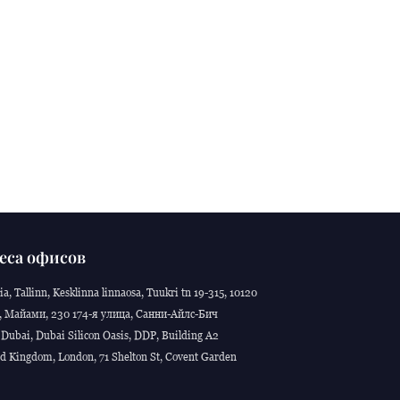
еса офисов
ia, Tallinn, Kesklinna linnaosa, Tuukri tn 19-315, 10120
 Майами, 230 174-я улица, Санни-Айлс-Бич
Dubai, Dubai Silicon Oasis, DDP, Building A2
d Kingdom, London, 71 Shelton St, Covent Garden