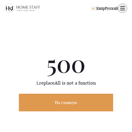
500 page
🇨🇾 Кипр
Русский
500
i.replaceAll is not a function
На главную