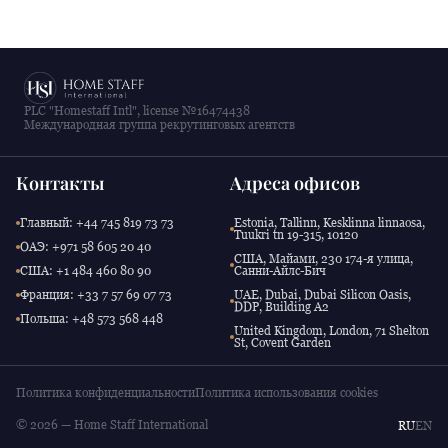
PLC "Homestaff Intl", license №16474438
Международная группа рекрутинговых агентств
Контакты
Адреса офисов
Главный: +44 745 819 73 73
Estonia, Tallinn, Kesklinna linnaosa,
Tuukri tn 19-315, 10120
ОАЭ: +971 58 605 20 40
США, Майами, 230 174-я улица,
США: +1 484 460 80 90
Санни-Айлс-Бич
Франция: +33 7 57 69 07 73
UAE, Dubai, Dubai Silicon Oasis,
DDP, Building A2
Польша: +48 573 568 448
United Kingdom, London, 71 Shelton
St, Covent Garden
Политика конфиденциальности
Политика использования cookies
© 2026 — Home Staff International
RU
EN