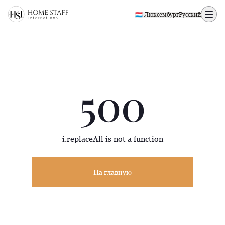
500 page
🇱🇺 Люксембург
Русский
500
i.replaceAll is not a function
На главную