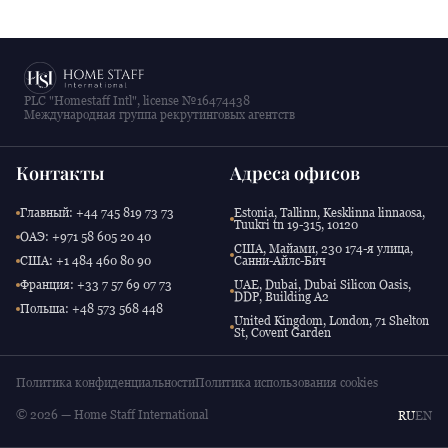
PLC "Homestaff Intl", license №16474438
Международная группа рекрутинговых агентств
Контакты
Адреса офисов
Главный: +44 745 819 73 73
Estonia, Tallinn, Kesklinna linnaosa,
Tuukri tn 19-315, 10120
ОАЭ: +971 58 605 20 40
США, Майами, 230 174-я улица,
США: +1 484 460 80 90
Санни-Айлс-Бич
Франция: +33 7 57 69 07 73
UAE, Dubai, Dubai Silicon Oasis,
DDP, Building A2
Польша: +48 573 568 448
United Kingdom, London, 71 Shelton
St, Covent Garden
Политика конфиденциальности
Политика использования cookies
© 2026 — Home Staff International
RU
EN