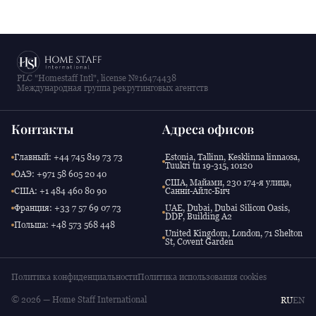
PLC "Homestaff Intl", license №16474438
Международная группа рекрутинговых агентств
Контакты
Адреса офисов
Главный: +44 745 819 73 73
Estonia, Tallinn, Kesklinna linnaosa,
Tuukri tn 19-315, 10120
ОАЭ: +971 58 605 20 40
США, Майами, 230 174-я улица,
США: +1 484 460 80 90
Санни-Айлс-Бич
Франция: +33 7 57 69 07 73
UAE, Dubai, Dubai Silicon Oasis,
DDP, Building A2
Польша: +48 573 568 448
United Kingdom, London, 71 Shelton
St, Covent Garden
Политика конфиденциальности
Политика использования cookies
© 2026 — Home Staff International
RU
EN