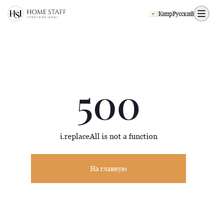
500 page
🇨🇾 Кипр
Русский
500
i.replaceAll is not a function
На главную